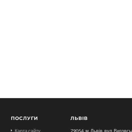
ПОСЛУГИ
ЛЬВІВ
Карта сайту
79054, м. Львів, вул. Виговсь