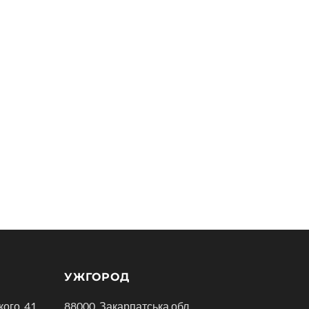
УЖГОРОД
кого, 41
88000, Закарпатська обл.,