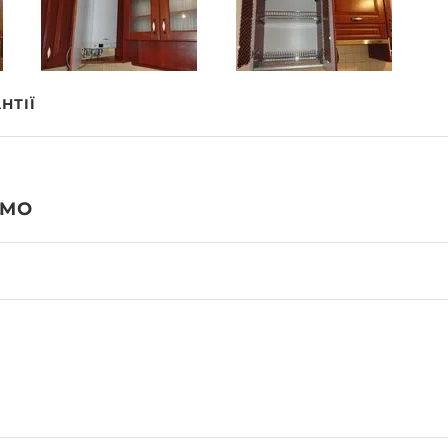
НТІЇ
AMO