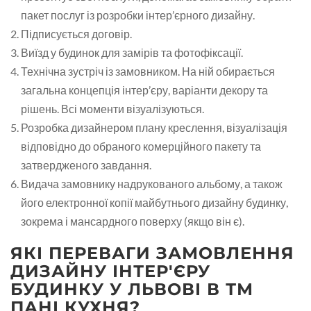
пакет послуг із розробки інтер’єрного дизайну.
Підписується договір.
Виїзд у будинок для замірів та фотофіксації.
Технічна зустріч із замовником. На ній обирається
загальна концепція інтер’єру, варіанти декору та
рішень. Всі моменти візуалізуються.
Розробка дизайнером плану креслення, візуалізація
відповідно до обраного комерційного пакету та
затвердженого завдання.
Видача замовнику надрукованого альбому, а також
його електронної копії майбутнього дизайну будинку,
зокрема і мансардного поверху (якщо він є).
ЯКІ ПЕРЕВАГИ ЗАМОВЛЕННЯ
ДИЗАЙНУ ІНТЕР'ЄРУ
БУДИНКУ У ЛЬВОВІ В ТМ
ПАНІ КУХНЯ?