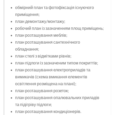
обмірний план та фотофіксація існуючого
приміщення;
план демонтажу/монтажу;
робочий план із зазначенням площ приміщень;
план розташування меблів;
план розташування сантехнічного
обладнання;
план стелі з відмітками рівнів;
план підлоги із зазначеним типом покриттів;
план розташування електроприладів та
вимикачів (схема вмикання елементів
освітлення розміщена на плані);
план розташування розеток;
план розташування опалювальних приладів
та підігріву підлоги;
план розташування кондиціонерів.