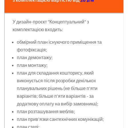
У дизайн-проєкт "Концептуальний" з
комплектацією входить:
обмірний план існуючого приміщення та
фотофіксація;
план демонтажу;
план монтажу;
план для складання кошторису, який
виконується після розробки декількох
планувальних рішень (не більше п'яти
варіантів; більше п'яти варіантів - за
додаткову оплату на вибір замовника);
план розташування меблів;
план прив'язки сантехнічних комунікацій;
план стелі;