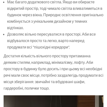
Має багато додаткового світла. Якщо ви обираєте
відкритий простір, тоді чимало світла вливатиметься в
будинок через вікна. Природнє освітлення оригінально
комбінується з унікальним дизайном у темних
відтінках.
Дозволяє вільно пересуватися в просторі. Аби все
відбувалося просто та легко, варто наперед
продумати всі "пішохідні коридори".
Достатня кількість вільного простору притаманна
деяким стилям, наприклад, мінімалізму, лофту. Аби
простору в будинку було досить і при цьому всі необхідні
речі мали своє місце, потрібно заздалегідь продумати всі
місця зберігання: звичайні та вбудовані шафи,
гардеробні, полички тощо.